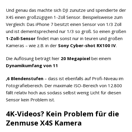
Und genau das machte sich DJI zunutze und spendierte der
X4S einen großzügigen 1-Zoll Sensor. Beispielsweise zum
Vergleich: Das iPhone 7 besitzt einen Sensor von 1/3 Zoll
und ist dementsprechend nur 1/3 so groß. So einen großen
1-Zoll-Sensor
findet man sonst nur in teuren und großen
Kameras – wie z.B. in der
Sony Cyber-shot RX100 IV
.
Die Auflösung beträgt hier
20 Megapixel
bei einem
Dynamikumfang von 11
h
,6 Blendenstufen
– dass ist ebenfalls auf Profi-Niveau im
t
Fotografiebereich. Der maximale ISO-Bereich von 12.800
t
fällt relativ hoch aus sodass selbst wenig Licht für diesen
p
Sensor kein Problem ist.
s
4K-Videos? Kein Problem für die
:
/
Zenmuse X4S Kamera
/