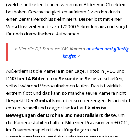
(welche auftreten können wenn man Bilder von Objekten
bei hohen Geschwindigkeiten aufnimmt) werden durch
einen Zentralverschluss eliminiert. Dieser löst mit einer
Verschlusszeit von bis zu 1/2000 Sekunden aus und sorgt
für noch dramatischere Aufnahmen.
> Hier die DJI Zenmuse X4S Kamera
ansehen und günstig
kaufen
<
Außerdem ist die Kamera in der Lage, Fotos in JPEG und
DNG bei
14 Bildern pro Sekunde in Serie
zu schießen,
selbst während Videoaufnahmen laufen. Das ist wirklich
extrem flott und das kann so manche teure Kamera nicht –
Respekt! Der
Gimbal
kann ebenso überzeugen. Er arbeitet
extrem schnell und reagiert sofort auf
kleinste
Bewegungen der Drohne und neutralisiert
diese, um
die Kamera stabil zu halten. Mit einer Präzision von ±0.01°,
im Zusammenspiel mit drei Kugellagern und
Dämpfungsplatten, sind die Aufnahmen stets absolut