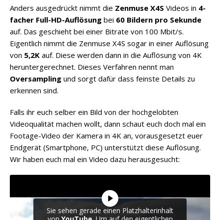
w
Anders ausgedrückt nimmt die
Zenmuse X4S
Videos in
4-
w
facher Full-HD-Auflösung
bei
60 Bildern pro Sekunde
w
auf. Das geschieht bei einer Bitrate von 100 Mbit/s.
.
Eigentlich nimmt die Zenmuse X4S sogar in einer Auflösung
p
von
5,2K
auf. Diese werden dann in die Auflösung von 4K
u
heruntergerechnet. Dieses Verfahren nennt man
t
Oversampling
und sorgt dafür dass feinste Details zu
t
erkennen sind.
y
g
Falls ihr euch selber ein Bild von der hochgelobten
e
Videoqualität machen wollt, dann schaut euch doch mal ein
n
Footage-Video der Kamera in 4K an, vorausgesetzt euer
.
Endgerät (Smartphone, PC) unterstützt diese Auflösung.
n
Wir haben euch mal ein Video dazu herausgesucht:
e
t
/
Sie sehen gerade einen Platzhalterinhalt
von
YouTube
. Um auf den eigentlichen