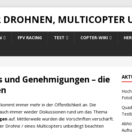
R DROHNEN, MULTICOPTER 
N
FPV RACING
TEST
COPTER-WIKI
HER
s und Genehmigungen – die
AKT
en
Hoch 
Foto
kommt immer mehr in der Öffentlichkeit an. Die
Quad
 auch immer wieder Diskussionen rund um das Thema
Testb
ngen
auf. Mittlerweile wurden die Vorschriften verschärft.
Abhör
ner Drohne / eines Multicopters unbedingt beachten
Aufn