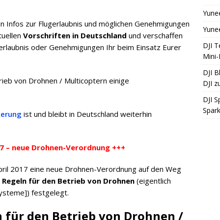
Yunee
ten Infos zur Flugerlaubnis und möglichen Genehmigungen
Yune
tuellen
Vorschriften in Deutschland
und verschaffen
DJI T
gerlaubnis oder Genehmigungen Ihr beim Einsatz Eurer
Mini
DJI B
rieb von Drohnen / Multicoptern einige
DJI 
DJI S
Spar
herung
ist und bleibt in Deutschland weiterhin
17 – neue Drohnen-Verordnung +++
pril 2017 eine neue Drohnen-Verordnung auf den Weg
e Regeln für den Betrieb von Drohnen
(eigentlich
ysteme]) festgelegt.
 für den Betrieb von Drohnen /