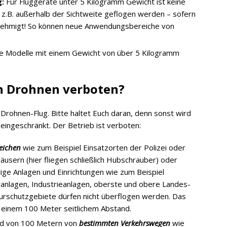
:
Für Fluggeräte unter 5 Kilogramm Gewicht ist keine
 z.B. außerhalb der Sichtweite geflogen werden – sofern
nehmigt! So können neue Anwendungsbereiche von
lle Modelle mit einem Gewicht von über 5 Kilogramm
on Drohnen verboten?
 Drohnen-Flug. Bitte haltet Euch daran, denn sonst wird
ingeschränkt. Der Betrieb ist verboten:
eichen
wie zum Beispiel Einsatzorten der Polizei oder
usern (hier fliegen schließlich Hubschrauber) oder
e Anlagen und Einrichtungen wie zum Beispiel
ranlagen, Industrieanlagen, oberste und obere Landes-
rschutzgebiete dürfen nicht überflogen werden. Das
t einem 100 Meter seitlichem Abstand.
and von 100 Metern von
bestimmten Verkehrswegen
wie