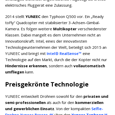
elektrisches Fluggerät eine Zulassung.
2014 stellt
YUNEEC
den Typhoon Q500 vor. Ein „Ready
toFly“ Quadcopter mit stabilisierter 3-Achsen-Gimbal-
Kamera. Es folgen weitere
Multikopter
verschiedenster
Klassen. Dabei mangelt es dem Unternehmen nicht an
Innovationskraft. Intel, eines der innovativsten
Technologieunternehmen der Welt, beteiligt sich 2015 an
YUNEEC und bringt mit
Intel® RealSense™
eine
Technologie auf den Markt, durch die der Kopter nicht nur
Hindernisse erkennen
, sondern auch
vollautomatisch
umfliegen
kann.
Preisgekrönte Technologie
YUNEEC entwickelt Drohnen sowohl für den
privaten und
semi-professionellen
als auch für den
kommerziellen
und gewerblichen Einsatz
. Von der kompakten
Selfie-
Drohne Yuneec Breeze 4K
über den
Yuneec Typhoon H